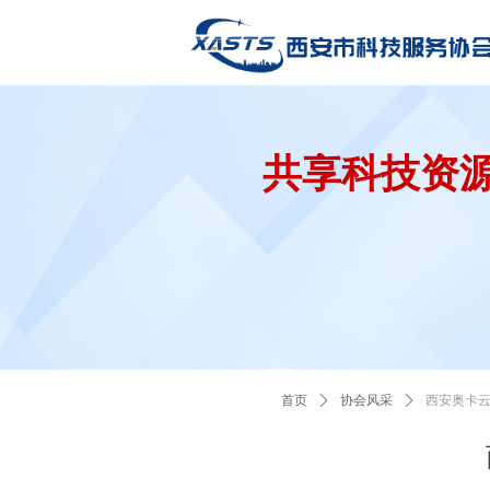
共享科技资
首页
ꄲ
协会风采
ꄲ
西安奥卡