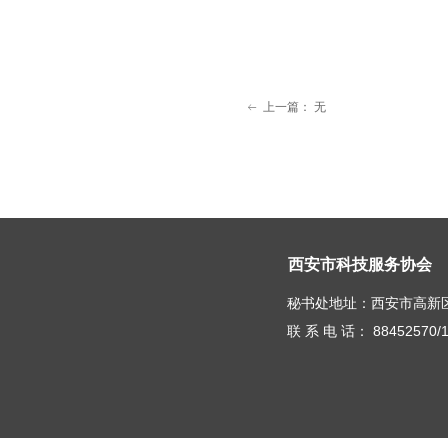
上一篇：
无
ꂃ
西安市科技服务协会
秘书处地址：西安市高新区
联 系 电 话： 88452570/1