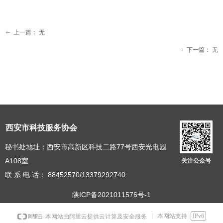
上一篇：
无
ꂃ
下一篇：
无
ꁹ
西安市科技服务协会
秘书处地址：西安市高新区科技二路77号西安光电园
A108室
关注公众号
联 系 电 话： 88452570/13379292740
陕ICP备2021011576号-1
本网站支持
IPv6
本网站由阿里云提供云计算及安全服务